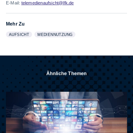
E-Mail:
telemedienaufsicht@lfk.de
Mehr Zu
AUFSICHT
MEDIENNUTZUNG
WEITERE INFORMATIONEN ZUM THEMA
ANZEIGEN
WEITERE INFORMATIONEN ZUM THEMA
ANZEIGEN
Ähnliche Themen