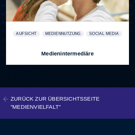
AUFSICHT
MEDIENNUTZUNG
SOCIAL MEDIA
WEITERE INFORMATIONEN ZUM THEMA
ANZEIGEN
WEITERE INFORMATIONEN ZUM THEMA
ANZEIGEN
WEITERE INFORMATI
ANZEIGEN
Medienintermediäre
ZURÜCK ZUR ÜBERSICHTSSEITE
"MEDIENVIELFALT"