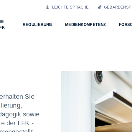
LEICHTE SPRACHE
GEBÄRDENSP
IE
REGULIERUNG
MEDIENKOMPETENZ
FORS
FK
erhalten Sie
lierung,
dagogik sowie
te der LFK -
mengestellt