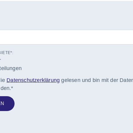
IETE*:
r
teilungen
die
Datenschutzerklärung
gelesen und bin mit der Date
nden.*
EN