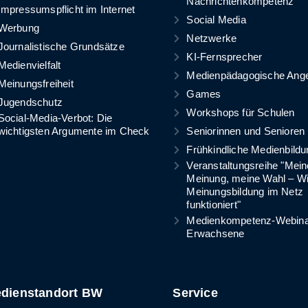
Nachrichtenkompetenz
Impressumspflicht im Internet
Social Media
Werbung
Netzwerke
Journalistische Grundsätze
KI-Fernsprecher
Medienvielfalt
Medienpädagogische Ang
Meinungsfreiheit
Games
Jugendschutz
Workshops für Schulen
Social-Media-Verbot: Die
wichtigsten Argumente im Check
Seniorinnen und Senioren
Frühkindliche Medienbildu
Veranstaltungsreihe "Mein
Meinung, meine Wahl – W
Meinungsbildung im Netz
funktioniert"
Medienkompetenz-Webinar
Erwachsene
dienstandort BW
Service