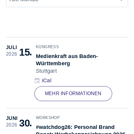
KONGRESS
JULI
De
15
2026
Medienkraft aus Baden-
Württemberg
Stuttgart
iCal
MEHR INFORMATIONEN
WORKSHOP
JUNI
De
30
2026
#watchdog26: Personal Brand