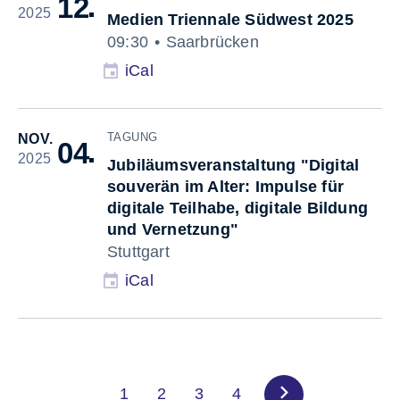
12
2025
Medien Triennale Südwest 2025
09:30
Saarbrücken
iCal
TAGUNG
NOV.
De
04
2025
Jubiläumsveranstaltung "Digital
souverän im Alter: Impulse für
digitale Teilhabe, digitale Bildung
und Vernetzung"
Stuttgart
iCal
1
2
3
4