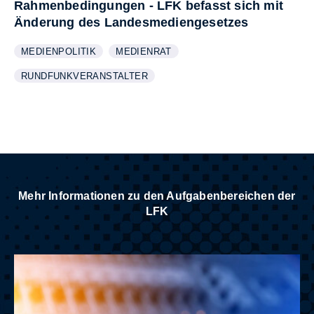
Rahmenbedingungen - LFK befasst sich mit
Änderung des Landesmediengesetzes
MEDIENPOLITIK
MEDIENRAT
WEITERE INFORMATIONEN ZUM THEMA
ANZEIGEN
WEITERE INFORMATIONEN ZUM THEMA
ANZEIGEN
RUNDFUNKVERANSTALTER
WEITERE INFORMATIONEN ZUM THEMA
ANZEIGEN
Mehr Informationen zu den Aufgabenbereichen der
LFK