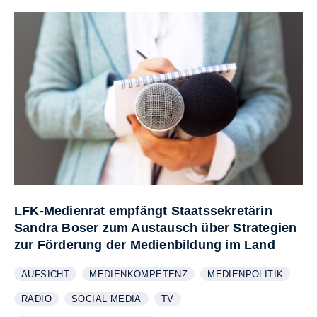
LFK-Medienrat empfängt Staatssekretärin
Sandra Boser zum Austausch über Strategien
zur Förderung der Medienbildung im Land
AUFSICHT
MEDIENKOMPETENZ
MEDIENPOLITIK
WEITERE INFORMATIONEN ZUM THEMA
ANZEIGEN
WEITERE INFORMATIONEN ZUM THEMA
ANZEIGEN
WEITERE INFORMATIO
ANZEIGEN
RADIO
SOCIAL MEDIA
TV
WEITERE INFORMATIONEN ZUM THEMA
ANZEIGEN
WEITERE INFORMATIONEN ZUM THEMA
ANZEIGEN
WEITERE INFORMATIONEN ZUM
ANZEIGEN