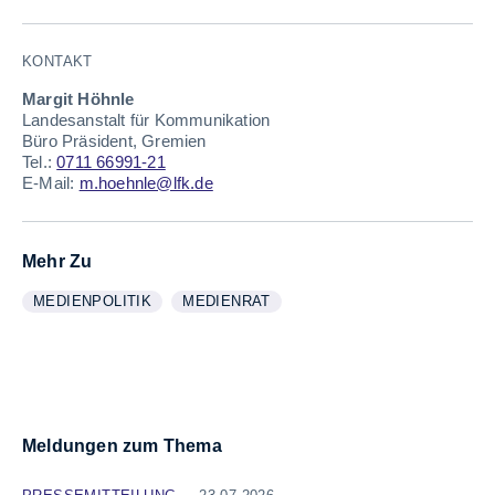
KONTAKT
Margit Höhnle
Landesanstalt für Kommunikation
Büro Präsident, Gremien
Tel.:
0711 66991-21
E-Mail:
m.hoehnle@lfk.de
Mehr Zu
MEDIENPOLITIK
MEDIENRAT
WEITERE INFORMATIONEN ZUM THEMA
ANZEIGEN
WEITERE INFORMATIONEN ZUM THEMA
ANZEIGEN
Meldungen zum Thema