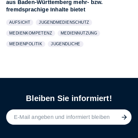
aus Baden-Württemberg mehr- bzw.
fremdsprachige Inhalte bietet
AUFSICHT
JUGENDMEDIENSCHUTZ
WEITERE INFORMATIONEN ZUM THEMA
ANZEIGEN
WEITERE INFORMATIONEN ZUM THEMA
ANZEIGEN
MEDIENKOMPETENZ
MEDIENNUTZUNG
WEITERE INFORMATIONEN ZUM THEMA
ANZEIGEN
WEITERE INFORMATIONEN ZUM THE
ANZEIGEN
MEDIENPOLITIK
JUGENDLICHE
WEITERE INFORMATIONEN ZUM THEMA
ANZEIGEN
WEITERE INFORMATIONEN ZUM THEMA
ANZEIGEN
Bleiben Sie informiert!
LABEL