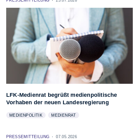
PRESSEMITTEILUNG
23.07.2026
LFK-Medienrat begrüßt medienpolitische
Vorhaben der neuen Landesregierung
MEDIENPOLITIK
MEDIENRAT
WEITERE INFORMATIONEN ZUM THEMA
ANZEIGEN
WEITERE INFORMATIONEN ZUM THEMA
ANZEIGEN
PRESSEMITTEILUNG
07.05.2026