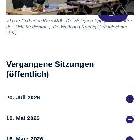
v.l.n.r.: Catherine Kern MdL, Dr. Wolfgang Epp (Vorsitzender
v.
des LFK-Medienrats), Dr. Wolfgang Kreißig (Präsident der
LF
LFK)
Vergangene Sitzungen
(öffentlich)
20. Juli 2026
18. Mai 2026
16. März 2026