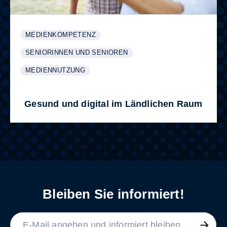
MEDIENKOMPETENZ
WEITERE INFORMATIONEN ZUM THEMA
ANZEIGEN
SENIORINNEN UND SENIOREN
WEITERE INFORMATIONEN ZUM THEMA
ANZEIGEN
MEDIENNUTZUNG
WEITERE INFORMATIONEN ZUM THEMA
ANZEIGEN
Gesund und digital im Ländlichen Raum
Bleiben Sie informiert!
LABEL