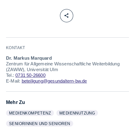
KONTAKT
Dr. Markus Marquard
Zentrum für Allgemeine Wissenschaftliche Weiterbildung
(ZAWiW), Universität Ulm
Tel.:
0731 50-26600
E-Mail:
beteiligung@gesundaltern-bw.de
Mehr Zu
MEDIENKOMPETENZ
MEDIENNUTZUNG
WEITERE INFORMATIONEN ZUM THEMA
ANZEIGEN
WEITERE INFORMATIONEN ZUM THE
ANZEIGEN
SENIORINNEN UND SENIOREN
WEITERE INFORMATIONEN ZUM THEMA
ANZEIGEN