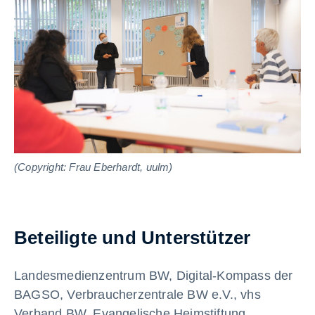
(Copyright: Frau Eberhardt, uulm)
(C
Beteiligte und Unterstützer
Landesmedienzentrum BW, Digital-Kompass der
BAGSO, Verbraucherzentrale BW e.V., vhs
Verband BW, Evangelische Heimstiftung