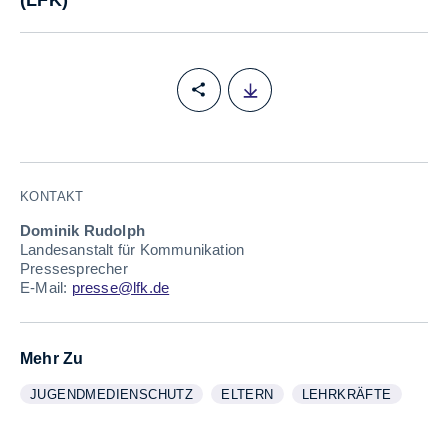
PM_16 Datenschutz kennt k
KONTAKT
Dominik Rudolph
Landesanstalt für Kommunikation
Pressesprecher
E-Mail:
presse@lfk.de
Mehr Zu
JUGENDMEDIENSCHUTZ
ELTERN
LEHRKRÄFTE
WEITERE INFORMATIONEN ZUM THEMA
ANZEIGEN
WEITERE INFORMATIONEN ZUM 
ANZEIGEN
WEITERE INFORMATI
ANZEIGEN