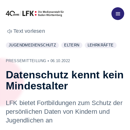
Zum Inhalt springen
Text vorlesen
JUGENDMEDIENSCHUTZ
ELTERN
LEHRKRÄFTE
WEITERE INFORMATIONEN ZUM THEMA
ANZEIGEN
WEITERE INFORMATIONEN ZUM 
ANZEIGEN
WEITERE INFORMATI
ANZEIGEN
PRESSEMITTEILUNG • 06.10.2022
Datenschutz kennt kein
Mindestalter
LFK bietet Fortbildungen zum Schutz der
persönlichen Daten von Kindern und
Jugendlichen an