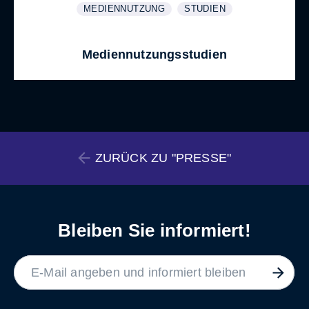
MEDIENNUTZUNG
STUDIEN
WEITERE INFORMATIONEN ZUM THEMA
ANZEIGEN
WEITERE INFORMATIONEN
ANZEIGEN
Mediennutzungsstudien
ZURÜCK ZU "PRESSE"
Bleiben Sie informiert!
LABEL