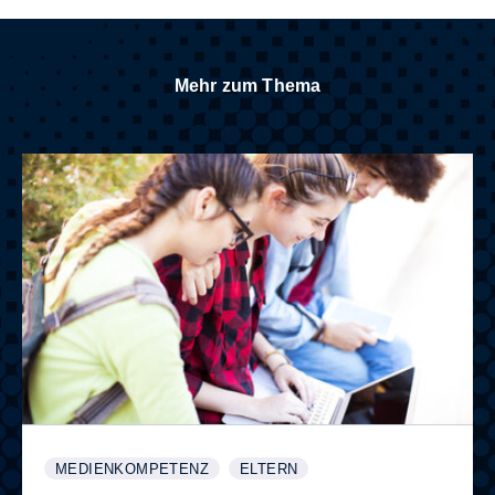
Mehr zum Thema
MEDIENKOMPETENZ
ELTERN
WEITERE INFORMATIONEN ZUM THEMA
ANZEIGEN
WEITERE INFORMATIONEN ZUM 
ANZEIGEN