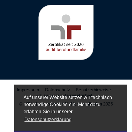
Impressum
Datenschutz
Benutzerhinweise
Erklärung zur Barrierefreiheit
Auf unserer Website setzen wir technisch
© LFK - Landesanstalt für Kommunikation 2026
notwendige Cookies ein. Mehr dazu
erfahren Sie in unserer
Datenschutzerklärung