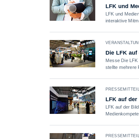
LFK und Med
LFK und Mediena
interaktive Mit
VERANSTALTUNG 
Die LFK auf 
Messe Die LFK a
stellte mehrere
PRESSEMITTEILU
LFK auf der
LFK auf der Bil
Medienkompetenz
PRESSEMITTEILU