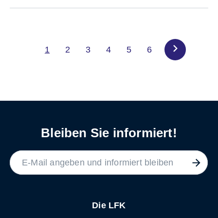
1
2
3
4
5
6
Bleiben Sie informiert!
LABEL
Die LFK