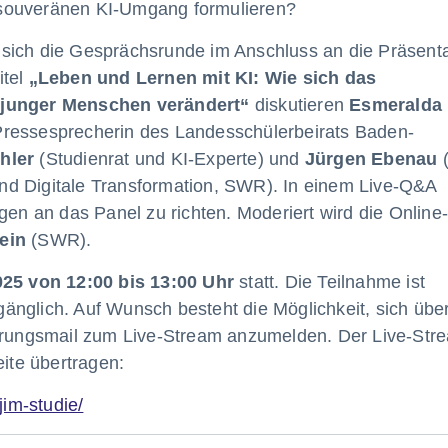
souveränen KI-Umgang formulieren?
sich die Gesprächsrunde im Anschluss an die Präsenta
itel
„Leben und Lernen mit KI: Wie sich das
 junger Menschen verändert“
diskutieren
Esmeralda
Pressesprecherin des Landesschülerbeirats Baden-
hler
(Studienrat und KI-Experte) und
Jürgen Ebenau
(
nd Digitale Transformation, SWR). In einem Live-Q&A
gen an das Panel zu richten. Moderiert wird die Online
ein
(SWR).
025 von 12:00 bis 13:00 Uhr
statt. Die Teilnahme ist
nglich. Auf Wunsch besteht die Möglichkeit, sich über
nerungsmail zum Live-Stream anzumelden. Der Live-Str
eite übertragen:
jim-studie/