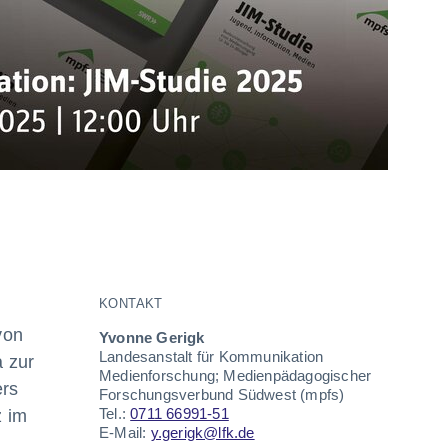
KONTAKT
von
Yvonne Gerigk
Landesanstalt für Kommunikation
a zur
Medienforschung; Medienpädagogischer
ers
Forschungsverbund Südwest (mpfs)
Tel.:
0711 66991-51
z im
E-Mail:
y.gerigk@lfk.de