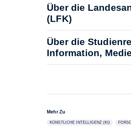
Über die Landesan
(LFK)
Über die Studienr
Information, Medi
Mehr Zu
KÜNSTLICHE INTELLIGENZ (KI)
FORS
WEITERE INFORMATIONEN ZUM THEMA
ANZEIGEN
WEITE
ANZEI