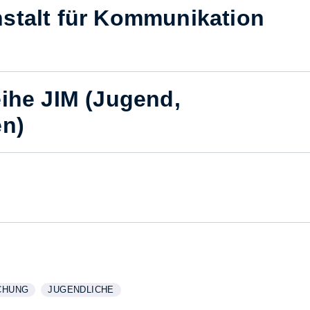
stalt für Kommunikation
eihe JIM (Jugend,
en)
CHUNG
JUGENDLICHE
RE INFORMATIONEN ZUM THEMA
GEN
WEITERE INFORMATIONEN ZUM THEMA
ANZEIGEN