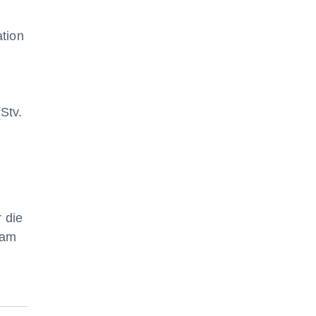
tion
Stv.
-
 die
eam