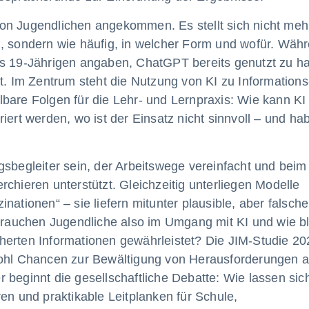
g von Jugendlichen angekommen. Es stellt sich nicht meh
n, sondern wie häufig, in welcher Form und wofür. Wäh
is 19-Jährigen angaben, ChatGPT bereits genutzt zu h
nt. Im Zentrum steht die Nutzung von KI zu Informations
bare Folgen für die Lehr- und Lernpraxis: Wie kann KI
iert werden, wo ist der Einsatz nicht sinnvoll – und ha
ltagsbegleiter sein, der Arbeitswege vereinfacht und beim
chieren unterstützt. Gleichzeitig unterliegen Modelle
nationen“ – sie liefern mitunter plausible, aber falsche
auchen Jugendliche also im Umgang mit KI und wie bl
herten Informationen gewährleistet? Die JIM-Studie 20
wohl Chancen zur Bewältigung von Herausforderungen a
 beginnt die gesellschaftliche Debatte: Wie lassen sic
en und praktikable Leitplanken für Schule,