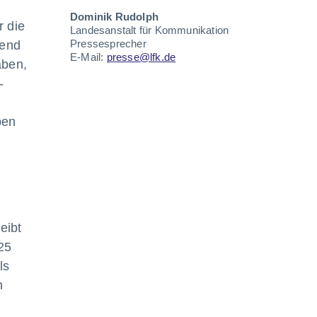
Dominik Rudolph
r die
Landesanstalt für Kommunikation
Pressesprecher
rend
E-Mail:
presse@lfk.de
aben,
-
ben
eibt
25
ls
h