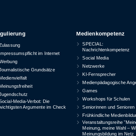
gulierung
Medienkompetenz
SPECIAL:
Zulassung
Nachrichtenkompetenz
Impressumspflicht im Internet
Social Media
Werbung
Netzwerke
Journalistische Grundsätze
KI-Fernsprecher
Medienvielfalt
Medienpädagogische Ang
Meinungsfreiheit
Games
Jugendschutz
Workshops für Schulen
Social-Media-Verbot: Die
wichtigsten Argumente im Check
Seniorinnen und Senioren
Frühkindliche Medienbildu
Veranstaltungsreihe "Mein
Meinung, meine Wahl – W
Meinungsbildung im Netz