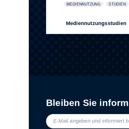
MEDIENNUTZUNG
STUDIEN
WEITERE INFORMATIONEN ZUM
ANZEIGEN
WEITERE 
ANZEIGEN
Mediennutzungsstudien
Bleiben Sie informi
LABEL