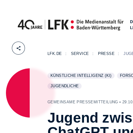
D
L
Zum Inhalt springen
LFK.DE
SERVICE
PRESSE
JUG
KÜNSTLICHE INTELLIGENZ (KI)
FORS
WEITERE INFORMATIONEN ZUM THEMA
ANZEIGEN
WEITE
ANZEI
JUGENDLICHE
WEITERE INFORMATIONEN ZUM THEMA
ANZEIGEN
GEMEINSAME PRESSEMITTEILUNG • 29.10.
Jugend zwi
ChatGPT un