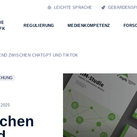
LEICHTE SPRACHE
GEBÄRDENSP
IE
REGULIERUNG
MEDIENKOMPETENZ
FORS
FK
END ZWISCHEN CHATGPT UND TIKTOK
CHUNG
RE INFORMATIONEN ZUM THEMA
GEN
2025
schen
d