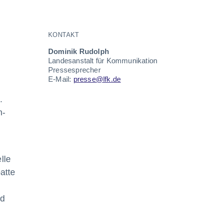
KONTAKT
Dominik Rudolph
Landesanstalt für Kommunikation
Pressesprecher
E-Mail:
presse@lfk.de
.
n-
lle
atte
nd