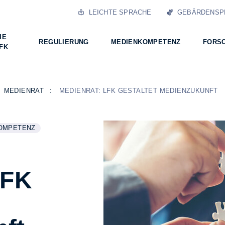
LEICHTE SPRACHE
GEBÄRDENSP
IE
REGULIERUNG
MEDIENKOMPETENZ
FORS
FK
MEDIENRAT
MEDIENRAT: LFK GESTALTET MEDIENZUKUNFT
OMPETENZ
 ZUM THEMA
INFORMATIONEN ZUM THEMA
N
IONEN ZUM THEMA
LFK