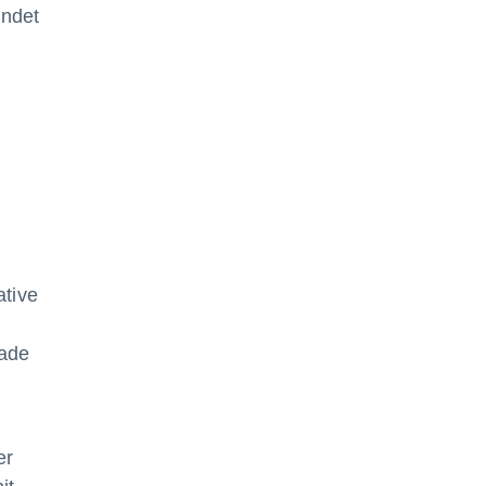
indet
tive
rade
.
er