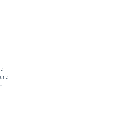
nd
 und
 –