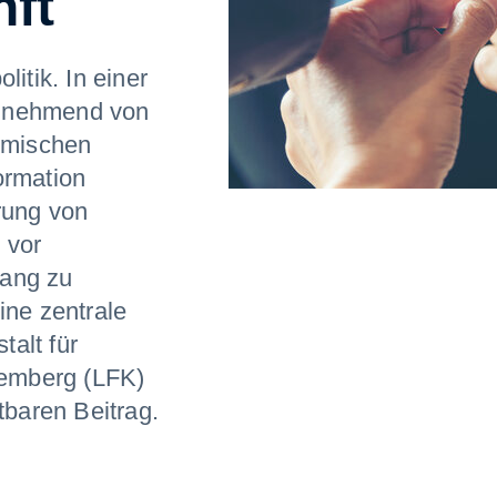
ft
litik. In einer
 zunehmend von
thmischen
ormation
rung von
 vor
gang zu
ine zentrale
alt für
emberg (LFK)
tbaren Beitrag.