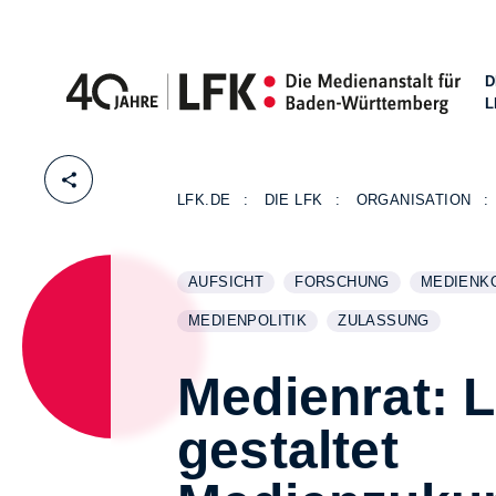
D
L
Zum Inhalt springen
LFK.DE
DIE LFK
ORGANISATION
AUFSICHT
FORSCHUNG
MEDIENK
WEITERE INFORMATIONEN ZUM THEMA
ANZEIGEN
WEITERE INFORMATIONEN
ANZEIGEN
WEITERE 
ANZEIGE
MEDIENPOLITIK
ZULASSUNG
WEITERE INFORMATIONEN ZUM THEMA
ANZEIGEN
WEITERE INFORMAT
ANZEIGEN
Medienrat: 
gestaltet