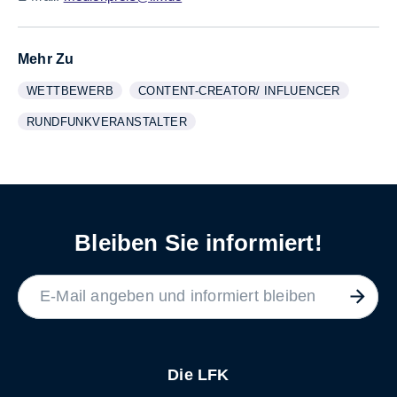
Mehr Zu
WETTBEWERB
CONTENT-CREATOR/ INFLUENCER
WEITERE INFORMATIONEN ZUM THEMA
ANZEIGEN
WEITERE INFORMATIONEN ZUM THEMA
ANZEIGEN
RUNDFUNKVERANSTALTER
WEITERE INFORMATIONEN ZUM THEMA
ANZEIGEN
Bleiben Sie informiert!
LABEL
Die LFK