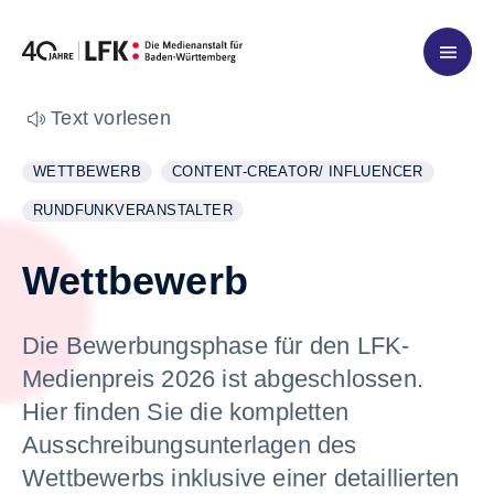
Zum Inhalt springen
Text vorlesen
WETTBEWERB
CONTENT-CREATOR/ INFLUENCER
WEITERE INFORMATIONEN ZUM THEMA
ANZEIGEN
WEITERE INFORMATIONEN ZUM THEMA
ANZEIGEN
RUNDFUNKVERANSTALTER
WEITERE INFORMATIONEN ZUM THEMA
ANZEIGEN
Wettbewerb
Die Bewerbungsphase für den LFK-
Medienpreis 2026 ist abgeschlossen.
Hier finden Sie die kompletten
Ausschreibungsunterlagen des
Wettbewerbs inklusive einer detaillierten