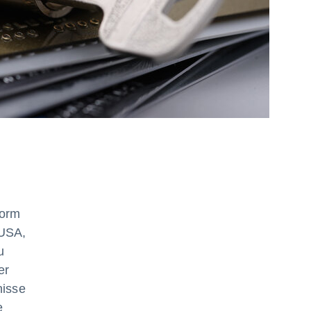
form
 USA,
u
er
nisse
e