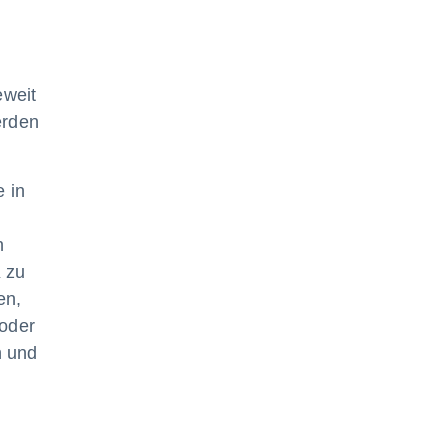
eweit
erden
e in
n
 zu
en,
 oder
n und