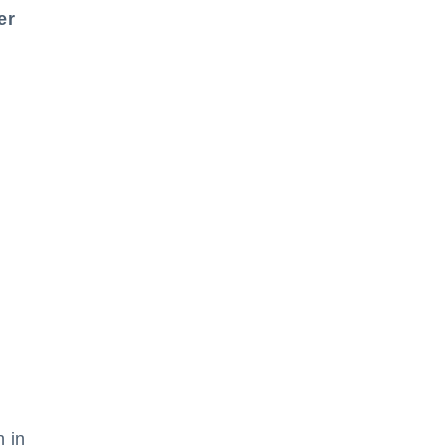
er
 in