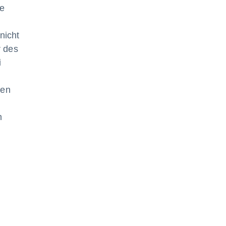
le
nicht
r des
i
gen
m