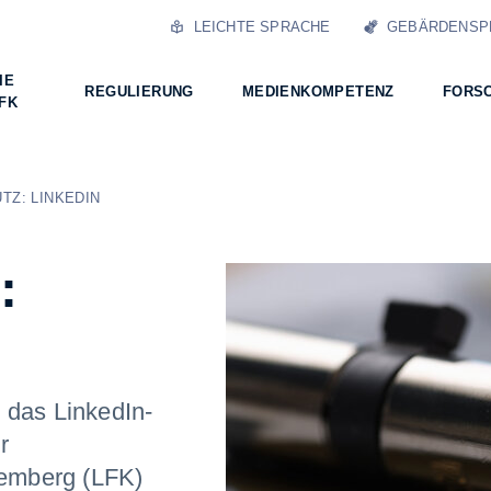
LEICHTE SPRACHE
GEBÄRDENSP
IE
REGULIERUNG
MEDIENKOMPETENZ
FORS
FK
TZ: LINKEDIN
:
 das LinkedIn-
r
emberg (LFK)