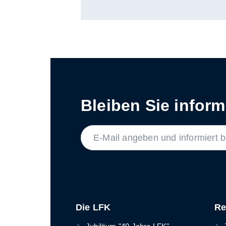
Bleiben Sie informi
LABEL
Die LFK
Re