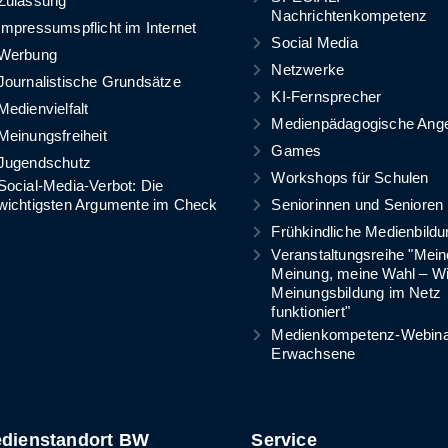
Zulassung
Nachrichtenkompetenz
Impressumspflicht im Internet
Social Media
Werbung
Netzwerke
Journalistische Grundsätze
KI-Fernsprecher
Medienvielfalt
Medienpädagogische Ang
Meinungsfreiheit
Games
Jugendschutz
Workshops für Schulen
Social-Media-Verbot: Die
wichtigsten Argumente im Check
Seniorinnen und Senioren
Frühkindliche Medienbildu
Veranstaltungsreihe "Mein
Meinung, meine Wahl – W
Meinungsbildung im Netz
funktioniert"
Medienkompetenz-Webinar
Erwachsene
dienstandort BW
Service