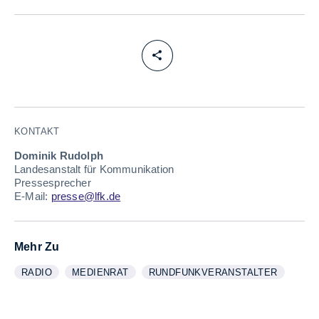
KONTAKT
Dominik Rudolph
Landesanstalt für Kommunikation
Pressesprecher
E-Mail:
presse@lfk.de
Mehr Zu
RADIO
MEDIENRAT
RUNDFUNKVERANSTALTER
WEITERE INFORMATIONEN ZUM THEMA
ANZEIGEN
WEITERE INFORMATIONEN ZUM THEMA
ANZEIGEN
WEITERE INFORMATIONEN ZUM T
ANZEIGEN