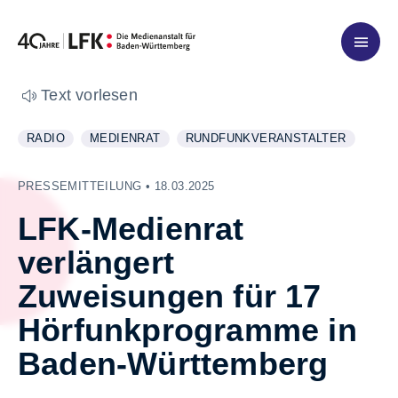
Zum Inhalt springen
Text vorlesen
RADIO
MEDIENRAT
RUNDFUNKVERANSTALTER
WEITERE INFORMATIONEN ZUM THEMA
ANZEIGEN
WEITERE INFORMATIONEN ZUM THEMA
ANZEIGEN
WEITERE INFORMATIONEN ZUM T
ANZEIGEN
PRESSEMITTEILUNG • 18.03.2025
LFK-Medienrat
verlängert
Zuweisungen für 17
Hörfunkprogramme in
Baden-Württemberg