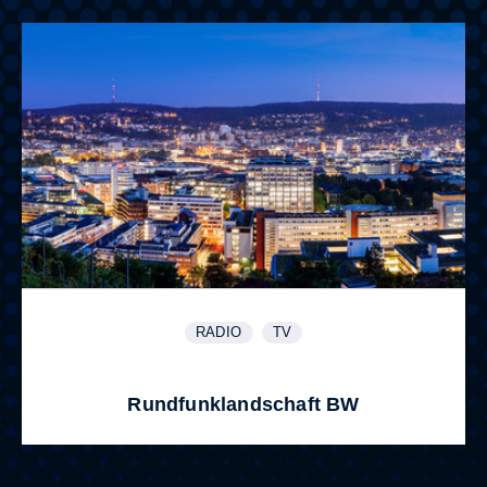
RADIO
TV
WEITERE INFORMATIONEN ZUM THEMA
ANZEIGEN
WEITERE INFORMATIONEN Z
ANZEIGEN
Rundfunklandschaft BW