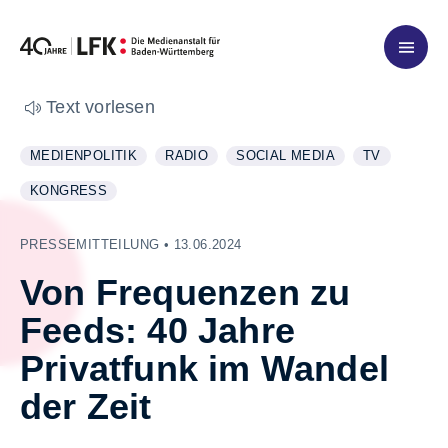
Zum Inhalt springen
Text vorlesen
MEDIENPOLITIK
RADIO
SOCIAL MEDIA
TV
WEITERE INFORMATIONEN ZUM THEMA
ANZEIGEN
WEITERE INFORMATIONEN ZUM THEMA
ANZEIGEN
WEITERE INFORMATIONEN ZU
ANZEIGEN
WEITERE IN
ANZEIGEN
KONGRESS
WEITERE INFORMATIONEN ZUM THEMA
ANZEIGEN
PRESSEMITTEILUNG • 13.06.2024
Von Frequenzen zu
Feeds: 40 Jahre
Privatfunk im Wandel
der Zeit