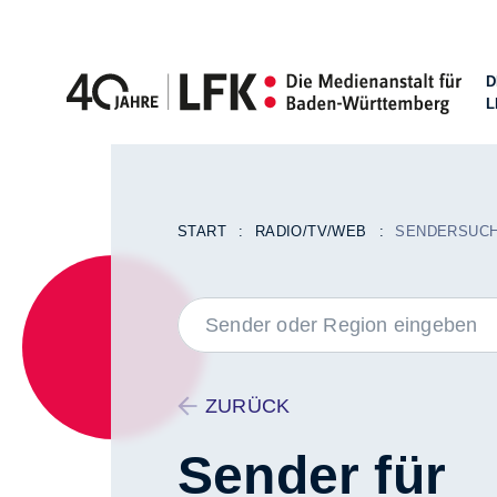
D
L
Zum Inhalt springen
START
RADIO/TV/WEB
SENDERSUC
LABEL
ZURÜCK
Sender für