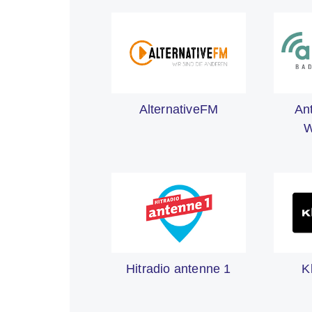
An
AlternativeFM
W
Hitradio antenne 1
K