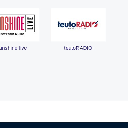
unshine live
teutoRADIO