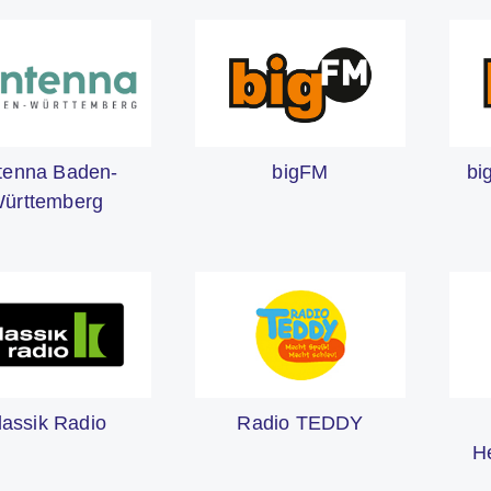
tenna Baden-
bigFM
bi
ürttemberg
lassik Radio
Radio TEDDY
H