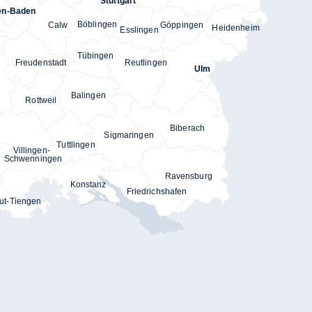
Stuttgart
en-Baden
Böblingen
Göppingen
Calw
Heidenheim
Esslingen
Tübingen
Reutlingen
Freudenstadt
Ulm
Balingen
Rottweil
Biberach
Sigmaringen
Tuttlingen
Villingen-
Schwenningen
Ravensburg
Konstanz
Friedrichshafen
ut-Tiengen