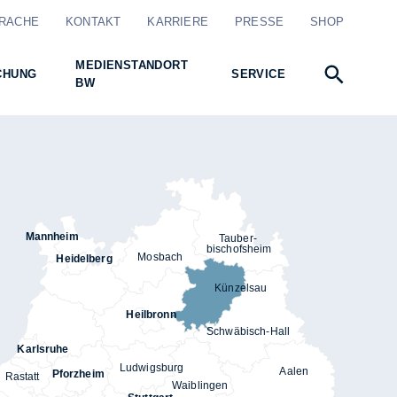
RACHE
KONTAKT
KARRIERE
PRESSE
SHOP
MEDIENSTANDORT
CHUNG
SERVICE
BW
Mannheim
Tauber-
bischofsheim
Mosbach
Heidelberg
Künzelsau
Heilbronn
Schwäbisch-Hall
Karlsruhe
Ludwigsburg
Aalen
Pforzheim
Rastatt
Waiblingen