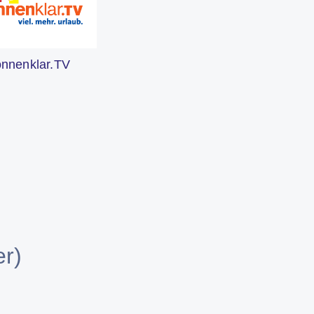
onnenklar.TV
r)