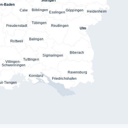
Stuttgart
en-Baden
Böblingen
Göppingen
Calw
Heidenheim
Esslingen
Tübingen
Reutlingen
Freudenstadt
Ulm
Balingen
Rottweil
Biberach
Sigmaringen
Tuttlingen
Villingen-
Schwenningen
Ravensburg
Konstanz
Friedrichshafen
ut-Tiengen