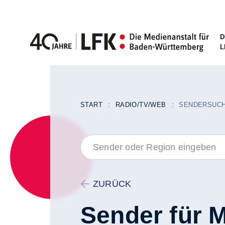
D
L
Zum Inhalt springen
START
RADIO/TV/WEB
SENDERSUC
LABEL
ZURÜCK
Sender für 