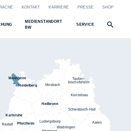
RACHE
KONTAKT
KARRIERE
PRESSE
SHOP
MEDIENSTANDORT
CHUNG
SERVICE
BW
Mannheim
Tauber-
bischofsheim
Mosbach
Heidelberg
Künzelsau
Heilbronn
Schwäbisch-Hall
Karlsruhe
Ludwigsburg
Aalen
Pforzheim
Rastatt
Waiblingen