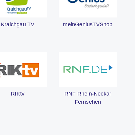
Kraichgau TV
meinGeniusTVShop
RNF Rhein-Neckar
RIKtv
Fernsehen