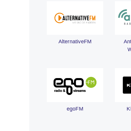
An
AlternativeFM
W
egoFM
K