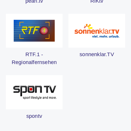
pearl.tv
RIKtv
sonnenklar.TV
RTF.1 -
Regionalfernsehen
spontv